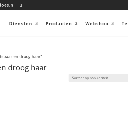
loes.nl
Diensten
Producten
Webshop
T
tsbaar en droog haar”
en droog haar