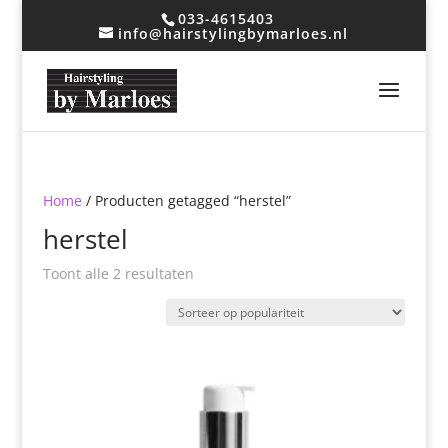
033-4615403
info@hairstylingbymarloes.nl
Home
/ Producten getagged “herstel”
herstel
Gesorteerd
Toont alle 2 resultaten
op
populariteit