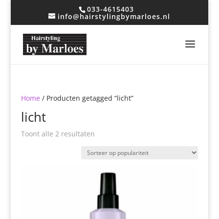
033-4615403
info@hairstylingbymarloes.nl
Home
/ Producten getagged “licht”
licht
Gesorteerd
Toont alle 2 resultaten
op
populariteit