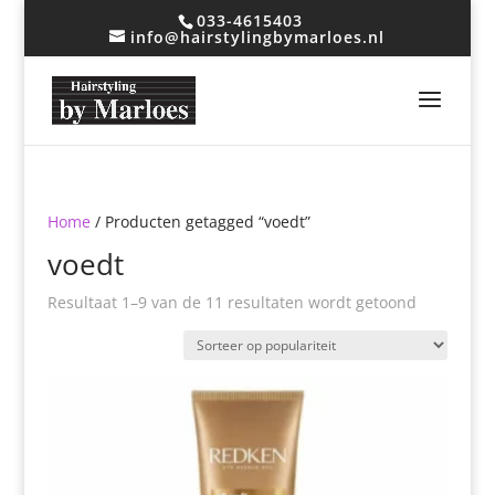
033-4615403
info@hairstylingbymarloes.nl
Home
/ Producten getagged “voedt”
voedt
Gesorteer
Resultaat 1–9 van de 11 resultaten wordt getoond
op
popularitei