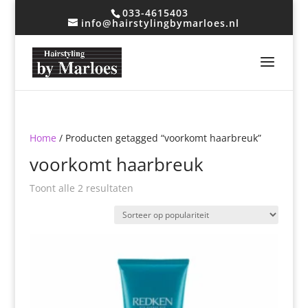
033-4615403
info@hairstylingbymarloes.nl
Home
/ Producten getagged “voorkomt haarbreuk”
voorkomt haarbreuk
Gesorteerd
Toont alle 2 resultaten
op
populariteit