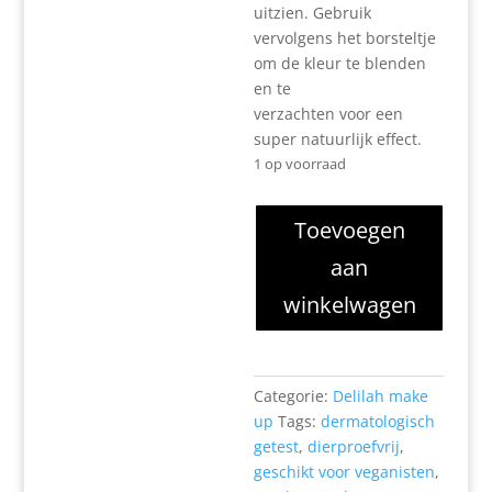
uitzien. Gebruik
vervolgens het borsteltje
om de kleur te blenden
en te
verzachten voor een
super natuurlijk effect.
1 op voorraad
Brow
Toevoegen
Line
aan
Retractable
Eyebrow
winkelwagen
Pencil
with
Brush
Ash
Categorie:
Delilah make
aantal
up
Tags:
dermatologisch
getest
,
dierproefvrij
,
geschikt voor veganisten
,