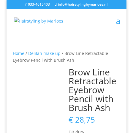
033-4615403
info@hairstylingbymarloes.nl
Home
/
Delilah make up
/ Brow Line Retractable
Eyebrow Pencil with Brush Ash
Brow Line
Retractable
Eyebrow
Pencil with
Brush Ash
€
28,75
Dit duo-