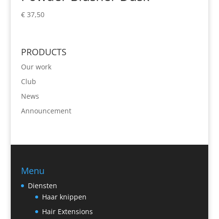
€
37,50
PRODUCTS
Our work
Club
News
Announcement
Menu
Diensten
Haar knippen
Hair Extensions