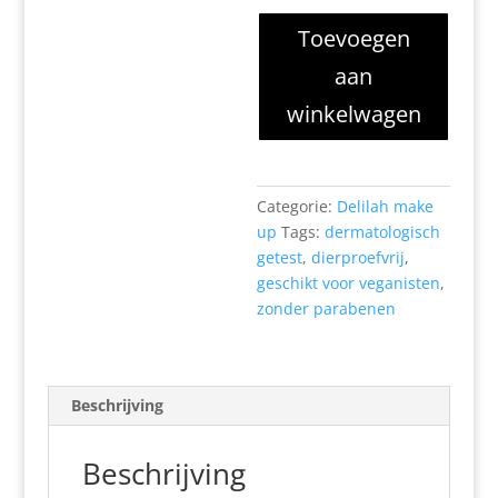
Colour
Toevoegen
Intense
aan
Cream
Lipstick
winkelwagen
Grace
aantal
Categorie:
Delilah make
up
Tags:
dermatologisch
getest
,
dierproefvrij
,
geschikt voor veganisten
,
zonder parabenen
Beschrijving
Beschrijving