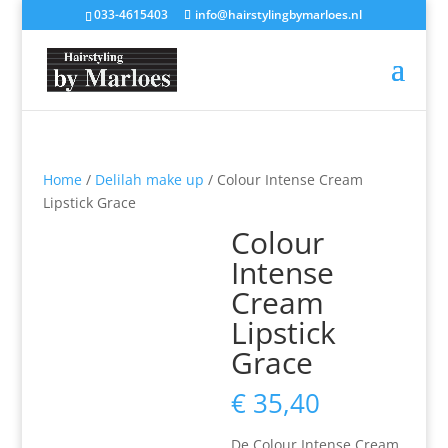
033-4615403
info@hairstylingbymarloes.nl
Home
/
Delilah make up
/ Colour Intense Cream
Lipstick Grace
Colour
Intense
Cream
Lipstick
Grace
€
35,40
De Colour Intense Cream