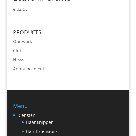
€
32,50
PRODUCTS
Our work
Club
News
Announcement
Menu
Diensten
Haar knippen
Hair Extensions