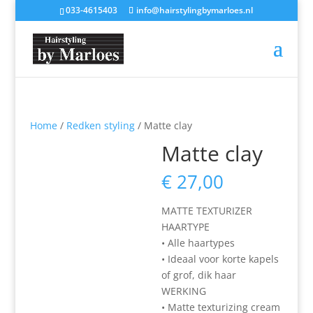
033-4615403
info@hairstylingbymarloes.nl
Home
/
Redken styling
/ Matte clay
Matte clay
€
27,00
MATTE TEXTURIZER
HAARTYPE
• Alle haartypes
• Ideaal voor korte kapels
of grof, dik haar
WERKING
• Matte texturizing cream