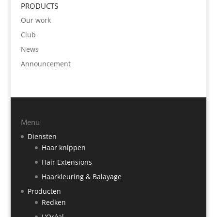
PRODUCTS
Our work
Club
News
Announcement
Menu
Diensten
Haar knippen
Hair Extensions
Haarkleuring & Balayage
Producten
Redken
L’Oréal