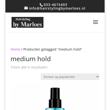
033-4615403
info@hairstylingbymarloes.nl
Home
/ Producten getagged “medium hold”
medium hold
Gesorteerd
Toont alle 6 resultaten
op
populariteit