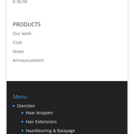
€
36,00
PRODUCTS
Our work
Club
News
Announcement
Menu
Diensten
Haar knippen
Hair Extensions
Haarkleuring & Balayage