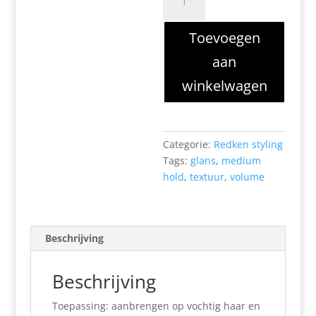
texture
aantal
Toevoegen
aan
winkelwagen
Categorie:
Redken styling
Tags:
glans
,
medium
hold
,
textuur
,
volume
Beschrijving
Beschrijving
Toepassing: aanbrengen op vochtig haar en