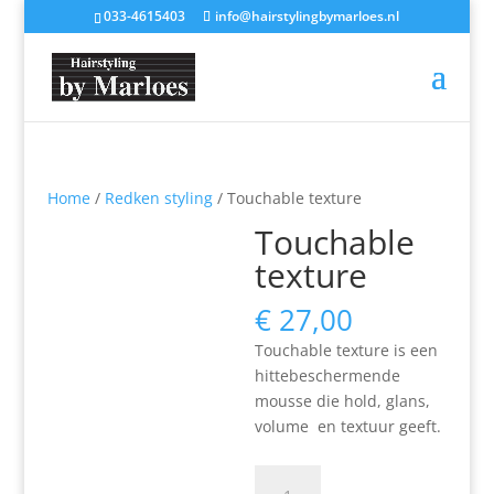
033-4615403
info@hairstylingbymarloes.nl
Home
/
Redken styling
/ Touchable texture
Touchable
texture
€
27,00
Touchable texture is een
hittebeschermende
mousse die hold, glans,
volume en textuur geeft.
Touchable